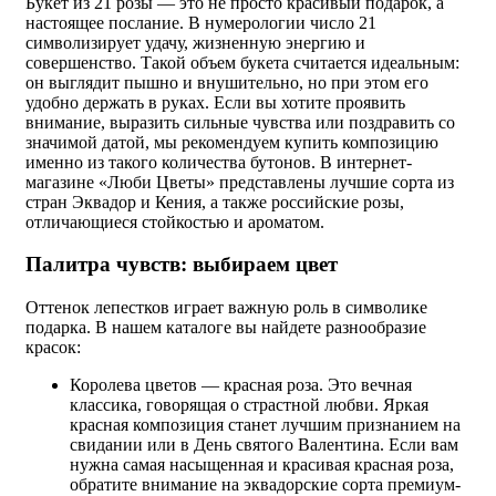
Букет из 21 розы — это не просто красивый подарок, а
настоящее послание. В нумерологии число 21
символизирует удачу, жизненную энергию и
совершенство. Такой объем букета считается идеальным:
он выглядит пышно и внушительно, но при этом его
удобно держать в руках. Если вы хотите проявить
внимание, выразить сильные чувства или поздравить со
значимой датой, мы рекомендуем купить композицию
именно из такого количества бутонов. В интернет-
магазине «Люби Цветы» представлены лучшие сорта из
стран Эквадор и Кения, а также российские розы,
отличающиеся стойкостью и ароматом.
Палитра чувств: выбираем цвет
Оттенок лепестков играет важную роль в символике
подарка. В нашем каталоге вы найдете разнообразие
красок:
Королева цветов — красная роза. Это вечная
классика, говорящая о страстной любви. Яркая
красная композиция станет лучшим признанием на
свидании или в День святого Валентина. Если вам
нужна самая насыщенная и красивая красная роза,
обратите внимание на эквадорские сорта премиум-