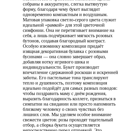
собраны в аккуратную, слегка вытянутую
форму, благодаря чему букет выглядит
одновременно компактным и воздушным.
Матовая упаковка светло-серого цвета служит
идеальной «рамкой» для этой цветочной
симфонии. Она не перетягивает внимание на
себя, а лишь подчёркивает мягкость розовых
бутонов, создавая благородный контраст.
Особую изюминку композиции придаёт
изящная декоративная булавка с розовыми
бусинами — она словно завершает образ,
добавляя нотку игривого шика и
индивидуальности. Букет производит
впечатление сдержанной роскоши и искренней
заботы. Его пастельные тона транслируют
тепло и душевность, поэтому композиция
идеально подойдёт для самых разных поводов:
чтобы поздравить маму с днём рождения,
выразить благодарность коллеге, признаться в
симпатии на свидании или просто напомнить
близкому человеку о своих чувствах без
лишних слов. Мы уделяем особое внимание
свежести цветов: розы проходят тщательный
отбор, а сборка букета осуществляется
непосредственно перед отправкой. Это