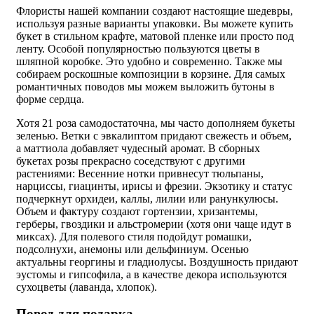
Флористы нашей компании создают настоящие шедевры,
используя разные варианты упаковки. Вы можете купить
букет в стильном крафте, матовой пленке или просто под
ленту. Особой популярностью пользуются цветы в
шляпной коробке. Это удобно и современно. Также мы
собираем роскошные композиции в корзине. Для самых
романтичных поводов мы можем выложить бутоны в
форме сердца.
Хотя 21 роза самодостаточна, мы часто дополняем букеты
зеленью. Ветки с эвкалиптом придают свежесть и объем,
а маттиола добавляет чудесный аромат. В сборных
букетах розы прекрасно соседствуют с другими
растениями: Весенние нотки привнесут тюльпаны,
нарциссы, гиацинты, ирисы и фрезии. Экзотику и статус
подчеркнут орхидеи, каллы, лилии или ранункулюсы.
Объем и фактуру создают гортензии, хризантемы,
герберы, гвоздики и альстромерии (хотя они чаще идут в
миксах). Для полевого стиля подойдут ромашки,
подсолнухи, анемоны или дельфиниум. Осенью
актуальны георгины и гладиолусы. Воздушность придают
эустомы и гипсофила, а в качестве декора используются
сухоцветы (лаванда, хлопок).
Повод для подарка