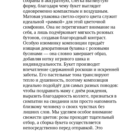
собраны в аккуратную, слегка вытянутую
форму, благодаря чему букет выглядит
одновременно компактным и воздушным.
Матовая упаковка светло-серого цвета служит
идеальной «рамкой» для этой цветочной
симфонии. Она не перетягивает внимание на
себя, а лишь подчёркивает мягкость розовых
бутонов, создавая благородный контраст.
Особую изюминку композиции придаёт
изящная декоративная булавка с розовыми
бусинами — она словно завершает образ,
добавляя нотку игривого шика и
индивидуальности. Букет производит
впечатление сдержанной роскоши и искренней
заботы. Его пастельные тона транслируют
тепло и душевность, поэтому композиция
идеально подойдёт для самых разных поводов:
чтобы поздравить маму с днём рождения,
выразить благодарность коллеге, признаться в
симпатии на свидании или просто напомнить
близкому человеку о своих чувствах без
лишних слов. Мы уделяем особое внимание
свежести цветов: розы проходят тщательный
отбор, а сборка букета осуществляется
непосредственно перед отправкой. Это