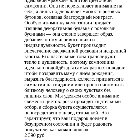
идеальной «рамкой» для этой цветочной
симфонии. Она не перетягивает внимание на
себя, а лишь подчёркивает мягкость розовых
бутонов, создавая благородный контраст.
Особую изюминку композиции придаёт
изящная декоративная булавка с розовыми
бусинами — она словно завершает образ,
добавляя нотку игривого шика и
индивидуальности. Букет производит
впечатление сдержанной роскоши и искренней
заботы. Его пастельные тона транслируют
тепло и душевность, поэтому композиция
идеально подойдёт для самых разных поводов:
чтобы поздравить маму с днём рождения,
выразить благодарность коллеге, признаться в
симпатии на свидании или просто напомнить
близкому человеку о своих чувствах без
лишних слов. Мы уделяем особое внимание
свежести цветов: розы проходят тщательный
отбор, а сборка букета осуществляется
непосредственно перед отправкой. Это
гарантирует, что ваш подарок доедет в
безупречном состоянии и будет радовать
получателя как можно дольше.
2 390 руб