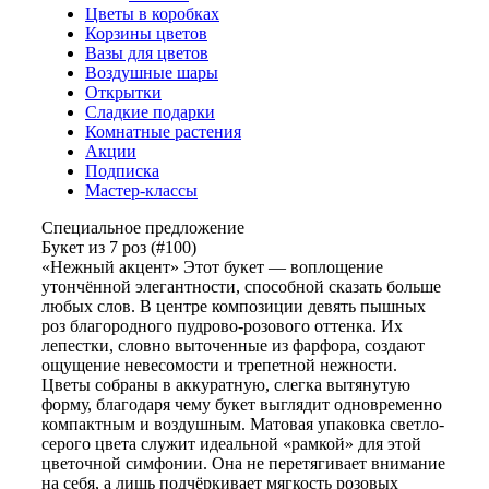
Цветы в коробках
Корзины цветов
Вазы для цветов
Воздушные шары
Открытки
Сладкие подарки
Комнатные растения
Акции
Подписка
Мастер-классы
Специальное предложение
Букет из 7 роз (#100)
«Нежный акцент» Этот букет — воплощение
утончённой элегантности, способной сказать больше
любых слов. В центре композиции девять пышных
роз благородного пудрово-розового оттенка. Их
лепестки, словно выточенные из фарфора, создают
ощущение невесомости и трепетной нежности.
Цветы собраны в аккуратную, слегка вытянутую
форму, благодаря чему букет выглядит одновременно
компактным и воздушным. Матовая упаковка светло-
серого цвета служит идеальной «рамкой» для этой
цветочной симфонии. Она не перетягивает внимание
на себя, а лишь подчёркивает мягкость розовых