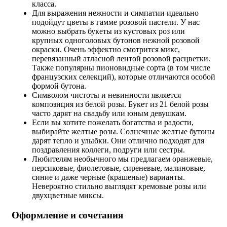
класса.
Для выражения нежности и симпатии идеально
подойдут цветы в гамме розовой пастели. У нас
можно выбрать букеты из кустовых роз или
крупных одноголовых бутонов нежной розовой
окраски. Очень эффектно смотрится микс,
перевязанный атласной лентой розовой расцветки.
Также популярны пионовидные сорта (в том числе
французских селекций), которые отличаются особой
формой бутона.
Символом чистоты и невинности является
композиция из белой розы. Букет из 21 белой розы
часто дарят на свадьбу или юным девушкам.
Если вы хотите пожелать богатства и радости,
выбирайте желтые розы. Солнечные желтые бутоны
дарят тепло и улыбки. Они отлично подходят для
поздравления коллеги, подруги или сестры.
Любителям необычного мы предлагаем оранжевые,
персиковые, фиолетовые, сиреневые, малиновые,
синие и даже черные (крашеные) варианты.
Невероятно стильно выглядят кремовые розы или
двухцветные миксы.
Оформление и сочетания