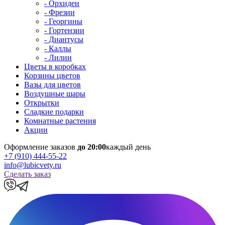
- Орхидеи
- Фрезии
- Георгины
- Гортензии
- Диантусы
- Каллы
- Лилии
Цветы в коробках
Корзины цветов
Вазы для цветов
Воздушные шары
Открытки
Сладкие подарки
Комнатные растения
Акции
Оформление заказов
до 20:00
каждый день
+7 (910) 444-55-22
info@lubicvety.ru
Сделать заказ