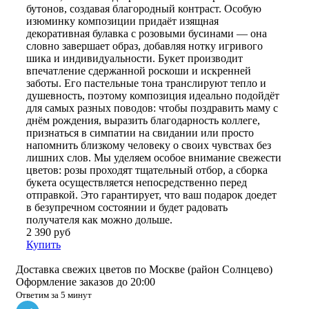
бутонов, создавая благородный контраст. Особую
изюминку композиции придаёт изящная
декоративная булавка с розовыми бусинами — она
словно завершает образ, добавляя нотку игривого
шика и индивидуальности. Букет производит
впечатление сдержанной роскоши и искренней
заботы. Его пастельные тона транслируют тепло и
душевность, поэтому композиция идеально подойдёт
для самых разных поводов: чтобы поздравить маму с
днём рождения, выразить благодарность коллеге,
признаться в симпатии на свидании или просто
напомнить близкому человеку о своих чувствах без
лишних слов. Мы уделяем особое внимание свежести
цветов: розы проходят тщательный отбор, а сборка
букета осуществляется непосредственно перед
отправкой. Это гарантирует, что ваш подарок доедет
в безупречном состоянии и будет радовать
получателя как можно дольше.
2 390 руб
Купить
Доставка свежих цветов по Москве (район Солнцево)
Оформление заказов до 20:00
Ответим за 5 минут