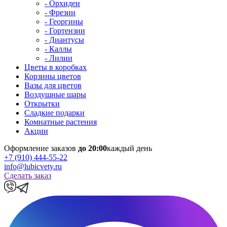
- Орхидеи
- Фрезии
- Георгины
- Гортензии
- Диантусы
- Каллы
- Лилии
Цветы в коробках
Корзины цветов
Вазы для цветов
Воздушные шары
Открытки
Сладкие подарки
Комнатные растения
Акции
Оформление заказов
до 20:00
каждый день
+7 (910) 444-55-22
info@lubicvety.ru
Сделать заказ