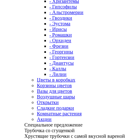
- Хризантемы
- Гипсофилы
- Альстромерии
- Гвоздики
- Эустома
- Ирисы
- Ромашки
- Орхидеи
- Фрезии
- Георгины
- Гортензии
- Диантусы
- Каллы
- Лилии
Цветы в коробках
Корзины цветов
Вазы для цветов
Воздушные шары
Открытки
Сладкие подарки
Комнатные растения
Акции
Специальное предложение
Трубочка со сгущенкой
Хрустящие трубочки с самой вкусной вареной