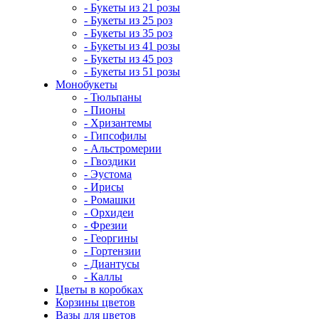
- Букеты из 21 розы
- Букеты из 25 роз
- Букеты из 35 роз
- Букеты из 41 розы
- Букеты из 45 роз
- Букеты из 51 розы
Монобукеты
- Тюльпаны
- Пионы
- Хризантемы
- Гипсофилы
- Альстромерии
- Гвоздики
- Эустома
- Ирисы
- Ромашки
- Орхидеи
- Фрезии
- Георгины
- Гортензии
- Диантусы
- Каллы
Цветы в коробках
Корзины цветов
Вазы для цветов