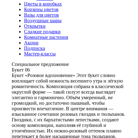
Цветы в коробках
Корзины цветов
Вазы для цветов
Воздушные шары
Открытки
Сладкие подарки
Комнатные растения
Акции
Подписка
Мастер-классы
Специальное предложение
Букет 06
Букет «Розовое вдохновение» Этот букет словно
воплощает собой нежность весеннего утра и лёгкую
романтичность. Композиция собрана в классической
округлой форме — такой силуэт всегда выглядит
элегантно и гармонично. Объём умеренный, не
громоздкий, но достаточно пышный, чтобы
произвести впечатление. В центре внимания —
изысканное сочетание розовых гвоздик и тюльпанов.
Гвоздики, с их бархатистыми лепестками, создают
основу композиции, наполняя её глубиной и
утончённостью. Их нежно-розовый оттенок плавно
перетекает в более насыщенные тона тюльпанов,