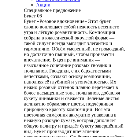
Акции
Специальное предложение
Букет 06
Букет «Розовое вдохновение» Этот букет
словно воплощает собой нежность весеннего
утра и лёгкую романтичность. Композиция
собрана в классической округлой форме —
такой силуэт всегда выглядит элегантно и
гармонично. Объём умеренный, не громоздкий,
но достаточно пышный, чтобы произвести
впечатление. В центре внимания —
изысканное сочетание розовых гвоздик и
тюльпанов. Гвоздики, с их бархатистыми
лепестками, создают основу композиции,
наполняя её глубиной и утончённостью. Их
нежно-розовый оттенок плавно перетекает в
более насыщенные тона тюльпанов, добавляя
букету динамики и свежести. Зелёные листья
деликатно обрамляют цветы, подчёркивая
природную красоту композиции. Вся эта
цветочная симфония аккуратно упакована в
нежную розовую бумагу, которая дополняет
общую палитру и придаёт букету завершённый
вид. Букет производит впечатление
искренности и тепла. Он будто шепчет о заботе,