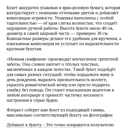
Букет аккуратно упакован в ярко-розовую бумагу, которая
контрастирует с нежными оттенками цветов и добавляет
композиции игривости. Упаковка выполнена с особой
тщательностью — её края слегка волнистые, что создаёт
ощущение ручной работы. Высота букета около 40 см,
диаметр в самой широкой части — примерно 30 см.
Компактные размеры делают его удобным для вручения, а
изысканная композиция не уступает по выразительности
крупным букетам.
«Нежная симфония» производит впечатление трепетной
заботы. Она словно шепчет о тёплых чувствах,
заключённых в каждом лепестке. Такой букет подойдёт
для самых разных ситуаций: чтобы порадовать маму в
день рождения, выразить признательность коллеге,
украсить романтический вечер или просто подарить
улыбку без повода. Он станет изысканным акцентом в
любом интерьере и принесёт частичку весеннего
настроения в серые будни.
Флорист соберет вам букет из подходящей гаммы,
максимально соответствующей букету на фотографии
Добавьте к букету - Это точно понравится получателю