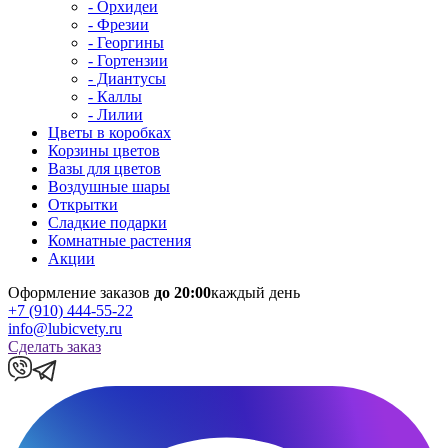
- Орхидеи
- Фрезии
- Георгины
- Гортензии
- Диантусы
- Каллы
- Лилии
Цветы в коробках
Корзины цветов
Вазы для цветов
Воздушные шары
Открытки
Сладкие подарки
Комнатные растения
Акции
Оформление заказов
до 20:00
каждый день
+7 (910) 444-55-22
info@lubicvety.ru
Сделать заказ