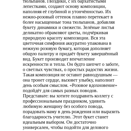
тюльпанов. Гвоздики, с их бархатистыми
лепестками, создают основу композиции,
наполняя её глубиной и утончённостью. Их
нежно-розовый оттенок плавно перетекает в
более насыщенные тона тюльпанов, добавляя
букету динамики и свежести. Зелёные листья
деликатно обрамляют цветы, подчёркивая
природную красоту композиции. Вся эта
цветочная симфония аккуратно упакована в
нежную розовую бумагу, которая дополняет
общую палитру и придаёт букету завершённый
вид. Букет производит впечатление
искренности и тепла. Он будто шепчет о заботе,
о светлых чувствах, о простых радостях жизни.
Такая композиция не оставит равнодушным —
она тронет сердце, вызовет улыбку, наполнит
день особым смыслом. «Розовое вдохновение»
подойдёт для самых разных поводов.
Представьте: вы хотите поздравить коллегу с
профессиональным праздником, удивить
любимую женщину без особого повода,
порадовать маму в день рождения или выразить
благодарность учителю. Этот букет станет
идеальным выбором. Он достаточно
универсален, чтобы подойти для делового