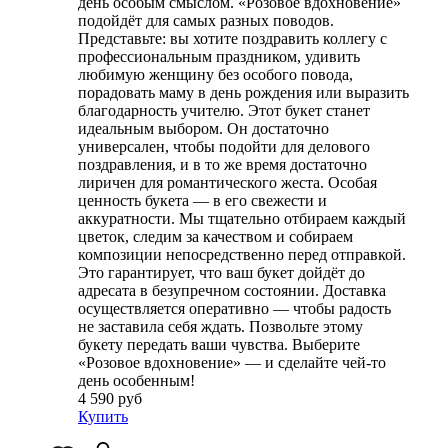
день особым смыслом. «Розовое вдохновение»
подойдёт для самых разных поводов.
Представьте: вы хотите поздравить коллегу с
профессиональным праздником, удивить
любимую женщину без особого повода,
порадовать маму в день рождения или выразить
благодарность учителю. Этот букет станет
идеальным выбором. Он достаточно
универсален, чтобы подойти для делового
поздравления, и в то же время достаточно
лиричен для романтического жеста. Особая
ценность букета — в его свежести и
аккуратности. Мы тщательно отбираем каждый
цветок, следим за качеством и собираем
композиции непосредственно перед отправкой.
Это гарантирует, что ваш букет дойдёт до
адресата в безупречном состоянии. Доставка
осуществляется оперативно — чтобы радость
не заставила себя ждать. Позвольте этому
букету передать ваши чувства. Выберите
«Розовое вдохновение» — и сделайте чей-то
день особенным!
4 590 руб
Купить