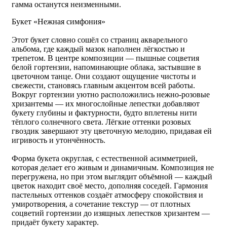
гамма останутся неизменными.
Букет «Нежная симфония»
Этот букет словно сошёл со страниц акварельного
альбома, где каждый мазок наполнен лёгкостью и
трепетом. В центре композиции — пышные соцветия
белой гортензии, напоминающие облака, застывшие в
цветочном танце. Они создают ощущение чистоты и
свежести, становясь главным акцентом всей работы.
Вокруг гортензии уютно расположились нежно-розовые
хризантемы — их многослойные лепестки добавляют
букету глубины и фактурности, будто вплетены нити
тёплого солнечного света. Лёгкие оттенки розовых
гвоздик завершают эту цветочную мелодию, придавая ей
игривость и утончённость.
Форма букета округлая, с естественной асимметрией,
которая делает его живым и динамичным. Композиция не
перегружена, но при этом выглядит объёмной — каждый
цветок находит своё место, дополняя соседей. Гармония
пастельных оттенков создаёт атмосферу спокойствия и
умиротворения, а сочетание текстур — от плотных
соцветий гортензии до изящных лепестков хризантем —
придаёт букету характер.