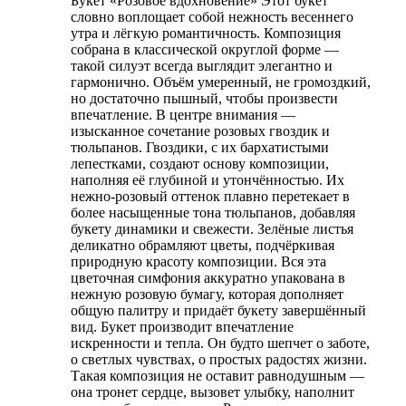
Букет «Розовое вдохновение» Этот букет
словно воплощает собой нежность весеннего
утра и лёгкую романтичность. Композиция
собрана в классической округлой форме —
такой силуэт всегда выглядит элегантно и
гармонично. Объём умеренный, не громоздкий,
но достаточно пышный, чтобы произвести
впечатление. В центре внимания —
изысканное сочетание розовых гвоздик и
тюльпанов. Гвоздики, с их бархатистыми
лепестками, создают основу композиции,
наполняя её глубиной и утончённостью. Их
нежно-розовый оттенок плавно перетекает в
более насыщенные тона тюльпанов, добавляя
букету динамики и свежести. Зелёные листья
деликатно обрамляют цветы, подчёркивая
природную красоту композиции. Вся эта
цветочная симфония аккуратно упакована в
нежную розовую бумагу, которая дополняет
общую палитру и придаёт букету завершённый
вид. Букет производит впечатление
искренности и тепла. Он будто шепчет о заботе,
о светлых чувствах, о простых радостях жизни.
Такая композиция не оставит равнодушным —
она тронет сердце, вызовет улыбку, наполнит