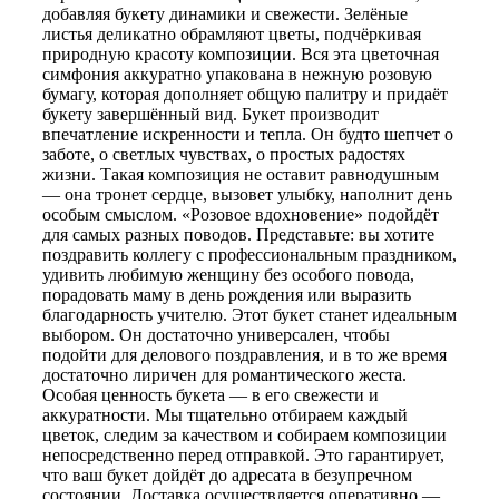
добавляя букету динамики и свежести. Зелёные
листья деликатно обрамляют цветы, подчёркивая
природную красоту композиции. Вся эта цветочная
симфония аккуратно упакована в нежную розовую
бумагу, которая дополняет общую палитру и придаёт
букету завершённый вид. Букет производит
впечатление искренности и тепла. Он будто шепчет о
заботе, о светлых чувствах, о простых радостях
жизни. Такая композиция не оставит равнодушным
— она тронет сердце, вызовет улыбку, наполнит день
особым смыслом. «Розовое вдохновение» подойдёт
для самых разных поводов. Представьте: вы хотите
поздравить коллегу с профессиональным праздником,
удивить любимую женщину без особого повода,
порадовать маму в день рождения или выразить
благодарность учителю. Этот букет станет идеальным
выбором. Он достаточно универсален, чтобы
подойти для делового поздравления, и в то же время
достаточно лиричен для романтического жеста.
Особая ценность букета — в его свежести и
аккуратности. Мы тщательно отбираем каждый
цветок, следим за качеством и собираем композиции
непосредственно перед отправкой. Это гарантирует,
что ваш букет дойдёт до адресата в безупречном
состоянии. Доставка осуществляется оперативно —