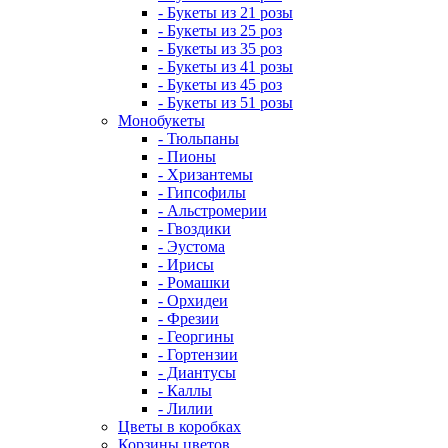
- Букеты из 21 розы
- Букеты из 25 роз
- Букеты из 35 роз
- Букеты из 41 розы
- Букеты из 45 роз
- Букеты из 51 розы
Монобукеты
- Тюльпаны
- Пионы
- Хризантемы
- Гипсофилы
- Альстромерии
- Гвоздики
- Эустома
- Ирисы
- Ромашки
- Орхидеи
- Фрезии
- Георгины
- Гортензии
- Диантусы
- Каллы
- Лилии
Цветы в коробках
Корзины цветов