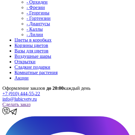
- Орхидеи
- Фрезии
- Георгины
- Гортензии
- Диантусы
- Каллы
- Лилии
Цветы в коробках
Корзины цветов
Вазы для цветов
Воздушные шары
Открытки
Сладкие подарки
Комнатные растения
Акции
Оформление заказов
до 20:00
каждый день
+7 (910) 444-55-22
info@lubicvety.ru
Сделать заказ