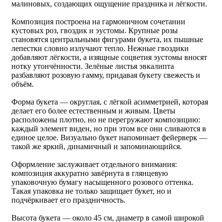
малиновых, создающих ощущение праздника и лёгкости.
Композиция построена на гармоничном сочетании
кустовых роз, гвоздик и эустомы. Крупные розы
становятся центральными фигурами букета, их пышные
лепестки словно излучают тепло. Нежные гвоздики
добавляют лёгкости, а изящные соцветия эустомы вносят
нотку утончённости. Зелёные листья эвкалипта
разбавляют розовую гамму, придавая букету свежесть и
объём.
Форма букета — округлая, с лёгкой асимметрией, которая
делает его более естественным и живым. Цветы
расположены плотно, но не перегружают композицию:
каждый элемент виден, но при этом все они сливаются в
единое целое. Визуально букет напоминает фейерверк —
такой же яркий, динамичный и запоминающийся.
Оформление заслуживает отдельного внимания:
композиция аккуратно завёрнута в глянцевую
упаковочную бумагу насыщенного розового оттенка.
Такая упаковка не только защищает букет, но и
подчёркивает его праздничность.
Высота букета — около 45 см, диаметр в самой широкой