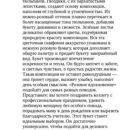
тюльпанов. Гвоздики, с их бархатистыми
лепестками, создают основу композиции,
наполняя её глубиной и утончённостью. Их
нежно-розовый оттенок плавно перетекает в
более насыщенные тона тюльпанов, добавляя
букету динамики и свежести. Зелёные листья
деликатно обрамляют цветы, подчёркивая
природную красоту композиции. Вся эта
цветочная симфония аккуратно упакована в
нежную розовую бумагу, которая дополняет
общую палитру и придаёт букету завершённый
вид. Букет производит впечатление
искренности и тепла. Он будто шепчет о заботе,
о светлых чувствах, о простых радостях жизни.
Такая композиция не оставит равнодушным —
она тронет сердце, вызовет улыбку, наполнит
день особым смыслом. «Розовое вдохновение»
подойдёт для самых разных поводов.
Представьте: вы хотите поздравить коллегу с
профессиональным праздником, удивить
любимую женщину без особого повода,
порадовать маму в день рождения или выразить
благодарность учителю. Этот букет станет
идеальным выбором. Он достаточно
универсален, чтобы подойти для делового