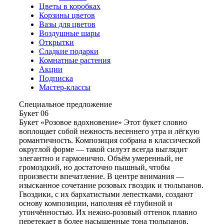
Цветы в коробках
Корзины цветов
Вазы для цветов
Воздушные шары
Открытки
Сладкие подарки
Комнатные растения
Акции
Подписка
Мастер-классы
Специальное предложение
Букет 06
Букет «Розовое вдохновение» Этот букет словно
воплощает собой нежность весеннего утра и лёгкую
романтичность. Композиция собрана в классической
округлой форме — такой силуэт всегда выглядит
элегантно и гармонично. Объём умеренный, не
громоздкий, но достаточно пышный, чтобы
произвести впечатление. В центре внимания —
изысканное сочетание розовых гвоздик и тюльпанов.
Гвоздики, с их бархатистыми лепестками, создают
основу композиции, наполняя её глубиной и
утончённостью. Их нежно-розовый оттенок плавно
перетекает в более насыщенные тона тюльпанов,