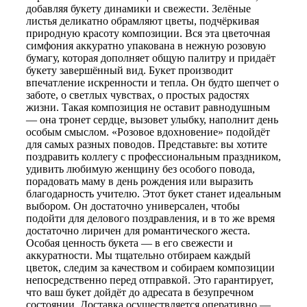
добавляя букету динамики и свежести. Зелёные
листья деликатно обрамляют цветы, подчёркивая
природную красоту композиции. Вся эта цветочная
симфония аккуратно упакована в нежную розовую
бумагу, которая дополняет общую палитру и придаёт
букету завершённый вид. Букет производит
впечатление искренности и тепла. Он будто шепчет о
заботе, о светлых чувствах, о простых радостях
жизни. Такая композиция не оставит равнодушным
— она тронет сердце, вызовет улыбку, наполнит день
особым смыслом. «Розовое вдохновение» подойдёт
для самых разных поводов. Представьте: вы хотите
поздравить коллегу с профессиональным праздником,
удивить любимую женщину без особого повода,
порадовать маму в день рождения или выразить
благодарность учителю. Этот букет станет идеальным
выбором. Он достаточно универсален, чтобы
подойти для делового поздравления, и в то же время
достаточно лиричен для романтического жеста.
Особая ценность букета — в его свежести и
аккуратности. Мы тщательно отбираем каждый
цветок, следим за качеством и собираем композиции
непосредственно перед отправкой. Это гарантирует,
что ваш букет дойдёт до адресата в безупречном
состоянии. Доставка осуществляется оперативно —