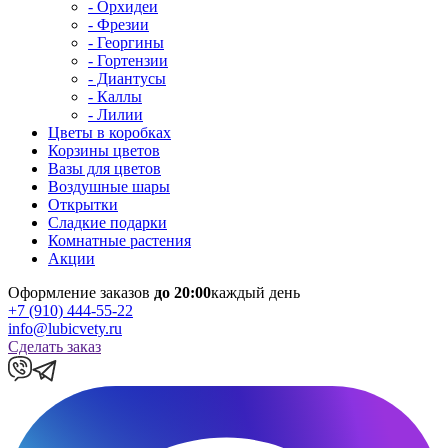
- Орхидеи
- Фрезии
- Георгины
- Гортензии
- Диантусы
- Каллы
- Лилии
Цветы в коробках
Корзины цветов
Вазы для цветов
Воздушные шары
Открытки
Сладкие подарки
Комнатные растения
Акции
Оформление заказов
до 20:00
каждый день
+7 (910) 444-55-22
info@lubicvety.ru
Сделать заказ