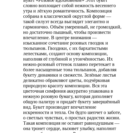
Букет «Розовое вдохновение» Этот букет
словно воплощает собой нежность весеннего
утра и лёгкую романтичность. Композиция
собрана в классической округлой форме —
такой силуэт всегда выглядит элегантно и
гармонично. Объём умеренный, не громоздкий,
но достаточно пышный, чтобы произвести
впечатление. В центре внимания —
изысканное сочетание розовых гвоздик и
тюльпанов. Гвоздики, с их бархатистыми
лепестками, создают основу композиции,
наполняя её глубиной и утончённостью. Их
нежно-розовый оттенок плавно перетекает в
более насыщенные тона тюльпанов, добавляя
букету динамики и свежести. Зелёные листья
деликатно обрамляют цветы, подчёркивая
природную красоту композиции. Вся эта
цветочная симфония аккуратно упакована в
нежную розовую бумагу, которая дополняет
общую палитру и придаёт букету завершённый
вид. Букет производит впечатление
искренности и тепла. Он будто шепчет о заботе,
о светлых чувствах, о простых радостях жизни.
Такая композиция не оставит равнодушным —
она тронет сердце, вызовет улыбку, наполнит