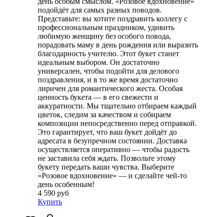
день особым смыслом. «Розовое вдохновение»
подойдёт для самых разных поводов.
Представьте: вы хотите поздравить коллегу с
профессиональным праздником, удивить
любимую женщину без особого повода,
порадовать маму в день рождения или выразить
благодарность учителю. Этот букет станет
идеальным выбором. Он достаточно
универсален, чтобы подойти для делового
поздравления, и в то же время достаточно
лиричен для романтического жеста. Особая
ценность букета — в его свежести и
аккуратности. Мы тщательно отбираем каждый
цветок, следим за качеством и собираем
композиции непосредственно перед отправкой.
Это гарантирует, что ваш букет дойдёт до
адресата в безупречном состоянии. Доставка
осуществляется оперативно — чтобы радость
не заставила себя ждать. Позвольте этому
букету передать ваши чувства. Выберите
«Розовое вдохновение» — и сделайте чей-то
день особенным!
4 590 руб
Купить