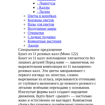
- Диантусы
- Каллы
- Лилии
Цветы в коробках
Корзины цветов
Вазы для цветов
Воздушные шары
Открытки
Сладкие подарки
Комнатные растения
Акции
Специальное предложение
Букет из 11 розовых калл (Моно 122)
Букет из 11 калл: воплощение элегантности без
лишних деталей Перед вами — лаконичная, но
выразительная композиция из 11 насыщенно-
розовых калл. Эти цветы завораживают с
первого взгляда: их лепестки, словно
вырезанные из атласа, переливаются оттенками
от глубокого малинового до нежного розового с
лёгкими зелёными переходами у основания.
Изогнутые формы калл создают ощущение
движения, будто букет «дышит» — настолько
живо и естественно он выглядит. Компактная
сборка без упаковки подчёркивает природную