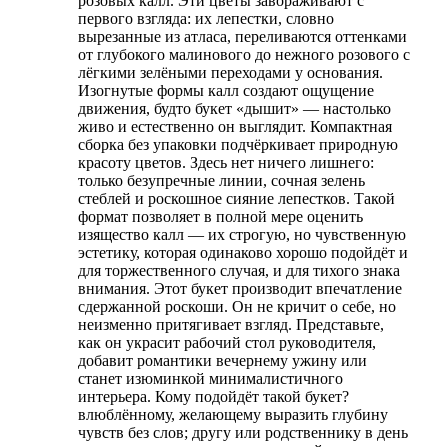
розовых калл. Эти цветы завораживают с
первого взгляда: их лепестки, словно
вырезанные из атласа, переливаются оттенками
от глубокого малинового до нежного розового с
лёгкими зелёными переходами у основания.
Изогнутые формы калл создают ощущение
движения, будто букет «дышит» — настолько
живо и естественно он выглядит. Компактная
сборка без упаковки подчёркивает природную
красоту цветов. Здесь нет ничего лишнего:
только безупречные линии, сочная зелень
стеблей и роскошное сияние лепестков. Такой
формат позволяет в полной мере оценить
изящество калл — их строгую, но чувственную
эстетику, которая одинаково хорошо подойдёт и
для торжественного случая, и для тихого знака
внимания. Этот букет производит впечатление
сдержанной роскоши. Он не кричит о себе, но
неизменно притягивает взгляд. Представьте,
как он украсит рабочий стол руководителя,
добавит романтики вечернему ужину или
станет изюминкой минималистичного
интерьера. Кому подойдёт такой букет?
влюблённому, желающему выразить глубину
чувств без слов; другу или родственнику в день