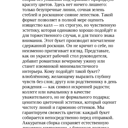
красоту цветов. Здесь нет ничего лишнего:
только безупречные линии, сочная зелень
стеблей и роскошное сияние лепестков. Такой
формат позволяет в полной мере оценить
изящество калл — их строгую, но чувственную
эстетику, которая одинаково хорошо подойдёт и
для торжественного случая, и для тихого знака
внимания. Этот букет производит впечатление
сдержанной роскоши. Он не кричит о себе, но
неизменно притягивает взгляд. Представьте,
как он украсит рабочий стол руководителя,
добавит романтики вечернему ужину или
станет изюминкой минималистичного
интерьера. Кому подойдёт такой букет?
влюблённому, желающему выразить глубину
чувств без слов; другу или родственнику в день
рождения — как символ искренней радости;
коллеге или начальнику в качестве
уважительного, но не формального подарка;
ценителю цветочной эстетики, который оценит
чистоту линий и гармонию оттенков. Мы
гарантируем свежесть цветов: каждый букет
собирается непосредственно перед отправкой.
Аккуратная сборка сохраняет естественную
динамику композиции, а бережная доставка