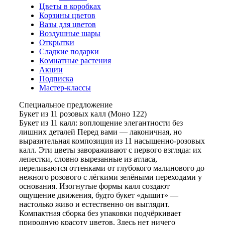
Цветы в коробках
Корзины цветов
Вазы для цветов
Воздушные шары
Открытки
Сладкие подарки
Комнатные растения
Акции
Подписка
Мастер-классы
Специальное предложение
Букет из 11 розовых калл (Моно 122)
Букет из 11 калл: воплощение элегантности без
лишних деталей Перед вами — лаконичная, но
выразительная композиция из 11 насыщенно-розовых
калл. Эти цветы завораживают с первого взгляда: их
лепестки, словно вырезанные из атласа,
переливаются оттенками от глубокого малинового до
нежного розового с лёгкими зелёными переходами у
основания. Изогнутые формы калл создают
ощущение движения, будто букет «дышит» —
настолько живо и естественно он выглядит.
Компактная сборка без упаковки подчёркивает
природную красоту цветов. Здесь нет ничего