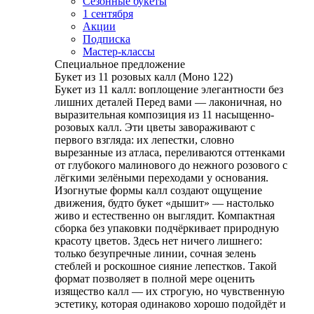
Сезонные букеты
1 сентября
Акции
Подписка
Мастер-классы
Специальное предложение
Букет из 11 розовых калл (Моно 122)
Букет из 11 калл: воплощение элегантности без
лишних деталей Перед вами — лаконичная, но
выразительная композиция из 11 насыщенно-
розовых калл. Эти цветы завораживают с
первого взгляда: их лепестки, словно
вырезанные из атласа, переливаются оттенками
от глубокого малинового до нежного розового с
лёгкими зелёными переходами у основания.
Изогнутые формы калл создают ощущение
движения, будто букет «дышит» — настолько
живо и естественно он выглядит. Компактная
сборка без упаковки подчёркивает природную
красоту цветов. Здесь нет ничего лишнего:
только безупречные линии, сочная зелень
стеблей и роскошное сияние лепестков. Такой
формат позволяет в полной мере оценить
изящество калл — их строгую, но чувственную
эстетику, которая одинаково хорошо подойдёт и