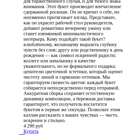
для торжественного случая, и для тихого знака
внимания. Этот букет производит впечатление
сдержанной роскоши. Он не кричит о себе, но
неизменно притягивает взгляд. Представьте,
как он украсит рабочий стол руководителя,
добавит романтики вечернему ужину или
станет изюминкой минималистичного
интерьера. Кому подойдёт такой букет?
влюблённому, желающему выразить глубину
чувств без слов; другу или родственнику в день
рождения — как символ искренней радости;
коллеге или начальнику в качестве
уважительного, но не формального подарка;
ценителю цветочной эстетики, который оценит
чистоту линий и гармонию оттенков. Мы
гарантируем свежесть цветов: каждый букет
собирается непосредственно перед отправкой.
Аккуратная сборка сохраняет естественную
динамику композиции, а бережная доставка
гарантирует, что получатель восхитится
букетом в первые же секунды. Позвольте этим
каллам рассказать о ваших чувствах — чисто,
искренне и стильно.
4 290 руб
Купить