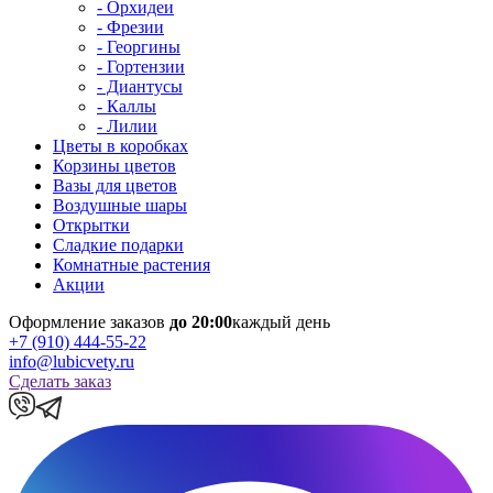
- Орхидеи
- Фрезии
- Георгины
- Гортензии
- Диантусы
- Каллы
- Лилии
Цветы в коробках
Корзины цветов
Вазы для цветов
Воздушные шары
Открытки
Сладкие подарки
Комнатные растения
Акции
Оформление заказов
до 20:00
каждый день
+7 (910) 444-55-22
info@lubicvety.ru
Сделать заказ