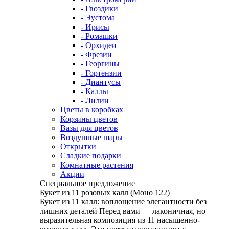
- Гвоздики
- Эустома
- Ирисы
- Ромашки
- Орхидеи
- Фрезии
- Георгины
- Гортензии
- Диантусы
- Каллы
- Лилии
Цветы в коробках
Корзины цветов
Вазы для цветов
Воздушные шары
Открытки
Сладкие подарки
Комнатные растения
Акции
Специальное предложение
Букет из 11 розовых калл (Моно 122)
Букет из 11 калл: воплощение элегантности без
лишних деталей Перед вами — лаконичная, но
выразительная композиция из 11 насыщенно-