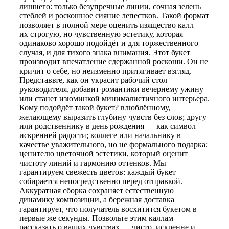
лишнего: только безупречные линии, сочная зелень
стеблей и роскошное сияние лепестков. Такой формат
позволяет в полной мере оценить изящество калл —
их строгую, но чувственную эстетику, которая
одинаково хорошо подойдёт и для торжественного
случая, и для тихого знака внимания. Этот букет
производит впечатление сдержанной роскоши. Он не
кричит о себе, но неизменно притягивает взгляд.
Представьте, как он украсит рабочий стол
руководителя, добавит романтики вечернему ужину
или станет изюминкой минималистичного интерьера.
Кому подойдёт такой букет? влюблённому,
желающему выразить глубину чувств без слов; другу
или родственнику в день рождения — как символ
искренней радости; коллеге или начальнику в
качестве уважительного, но не формального подарка;
ценителю цветочной эстетики, который оценит
чистоту линий и гармонию оттенков. Мы
гарантируем свежесть цветов: каждый букет
собирается непосредственно перед отправкой.
Аккуратная сборка сохраняет естественную
динамику композиции, а бережная доставка
гарантирует, что получатель восхитится букетом в
первые же секунды. Позвольте этим каллам
рассказать о ваших чувствах — чисто, искренне и