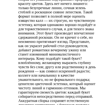
красоту цветов. Здесь нет ничего лишнего:
только безупречные линии, сочная зелень
стеблей и роскошное сияние лепестков. Такой
формат позволяет в полной мере оценить
изящество калл — их строгую, но чувственную
эстетику, которая одинаково хорошо подойдёт и
для торжественного случая, и для тихого знака
внимания. Этот букет производит впечатление
сдержанной роскоши. Он не кричит о себе, но
неизменно притягивает взгляд. Представьте,
как он украсит рабочий стол руководителя,
добавит романтики вечернему ужину или
станет изюминкой минималистичного
интерьера. Кому подойдёт такой букет?
влюблённому, желающему выразить глубину
чувств без слов; другу или родственнику в день
рождения — как символ искренней радости;
коллеге или начальнику в качестве
уважительного, но не формального подарка;
ценителю цветочной эстетики, который оценит
чистоту линий и гармонию оттенков. Мы
гарантируем свежесть цветов: каждый букет
собирается непосредственно перед отправкой.
Аккуратная сборка сохраняет естественную
динамику композиции, а бережная доставка