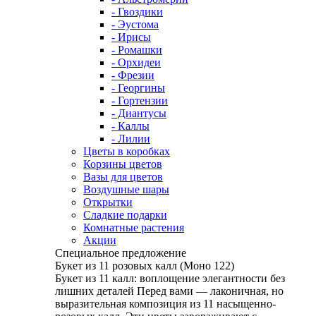
- Гвоздики
- Эустома
- Ирисы
- Ромашки
- Орхидеи
- Фрезии
- Георгины
- Гортензии
- Диантусы
- Каллы
- Лилии
Цветы в коробках
Корзины цветов
Вазы для цветов
Воздушные шары
Открытки
Сладкие подарки
Комнатные растения
Акции
Специальное предложение
Букет из 11 розовых калл (Моно 122)
Букет из 11 калл: воплощение элегантности без
лишних деталей Перед вами — лаконичная, но
выразительная композиция из 11 насыщенно-