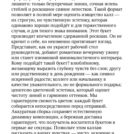
лишнего: только безупречные линии, сочная зелень
стеблей и роскошное сияние лепестков. Такой формат
позволяет в полной мере оценить изящество калл —
их строгую, но чувственную эстетику, которая
одинаково хорошо подойдёт и для торжественного
случая, и для тихого знака внимания. Этот букет
производит впечатление сдержанной роскоши. Он не
кричит о себе, но неизменно притягивает взгляд.
Представьте, как он украсит рабочий стол
руководителя, добавит романтики вечернему ужину
или станет изюминкой минималистичного интерьера.
Кому подойдёт такой букет? влюблённому,
желающему выразить глубину чувств без слов; другу
или родственнику в день рождения — как символ
искренней радости; коллеге или начальнику в
качестве уважительного, но не формального подарка;
ценителю цветочной эстетики, который оценит
чистоту линий и гармонию оттенков. Мы
гарантируем свежесть цветов: каждый букет
собирается непосредственно перед отправкой.
Аккуратная сборка сохраняет естественную
динамику композиции, а бережная доставка
гарантирует, что получатель восхитится букетом в
первые же секунды. Позвольте этим каллам
рассказать о ваших чувствах — чисто, искренне и