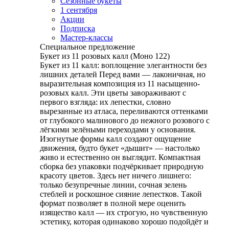
Сезонные букеты
1 сентября
Акции
Подписка
Мастер-классы
Специальное предложение
Букет из 11 розовых калл (Моно 122)
Букет из 11 калл: воплощение элегантности без
лишних деталей Перед вами — лаконичная, но
выразительная композиция из 11 насыщенно-
розовых калл. Эти цветы завораживают с
первого взгляда: их лепестки, словно
вырезанные из атласа, переливаются оттенками
от глубокого малинового до нежного розового с
лёгкими зелёными переходами у основания.
Изогнутые формы калл создают ощущение
движения, будто букет «дышит» — настолько
живо и естественно он выглядит. Компактная
сборка без упаковки подчёркивает природную
красоту цветов. Здесь нет ничего лишнего:
только безупречные линии, сочная зелень
стеблей и роскошное сияние лепестков. Такой
формат позволяет в полной мере оценить
изящество калл — их строгую, но чувственную
эстетику, которая одинаково хорошо подойдёт и