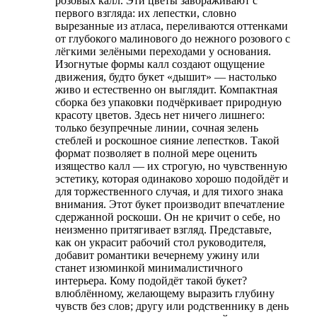
розовых калл. Эти цветы завораживают с
первого взгляда: их лепестки, словно
вырезанные из атласа, переливаются оттенками
от глубокого малинового до нежного розового с
лёгкими зелёными переходами у основания.
Изогнутые формы калл создают ощущение
движения, будто букет «дышит» — настолько
живо и естественно он выглядит. Компактная
сборка без упаковки подчёркивает природную
красоту цветов. Здесь нет ничего лишнего:
только безупречные линии, сочная зелень
стеблей и роскошное сияние лепестков. Такой
формат позволяет в полной мере оценить
изящество калл — их строгую, но чувственную
эстетику, которая одинаково хорошо подойдёт и
для торжественного случая, и для тихого знака
внимания. Этот букет производит впечатление
сдержанной роскоши. Он не кричит о себе, но
неизменно притягивает взгляд. Представьте,
как он украсит рабочий стол руководителя,
добавит романтики вечернему ужину или
станет изюминкой минималистичного
интерьера. Кому подойдёт такой букет?
влюблённому, желающему выразить глубину
чувств без слов; другу или родственнику в день