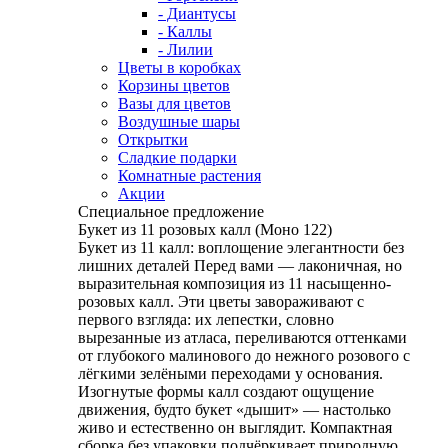
- Диантусы
- Каллы
- Лилии
Цветы в коробках
Корзины цветов
Вазы для цветов
Воздушные шары
Открытки
Сладкие подарки
Комнатные растения
Акции
Специальное предложение
Букет из 11 розовых калл (Моно 122)
Букет из 11 калл: воплощение элегантности без
лишних деталей Перед вами — лаконичная, но
выразительная композиция из 11 насыщенно-
розовых калл. Эти цветы завораживают с
первого взгляда: их лепестки, словно
вырезанные из атласа, переливаются оттенками
от глубокого малинового до нежного розового с
лёгкими зелёными переходами у основания.
Изогнутые формы калл создают ощущение
движения, будто букет «дышит» — настолько
живо и естественно он выглядит. Компактная
сборка без упаковки подчёркивает природную