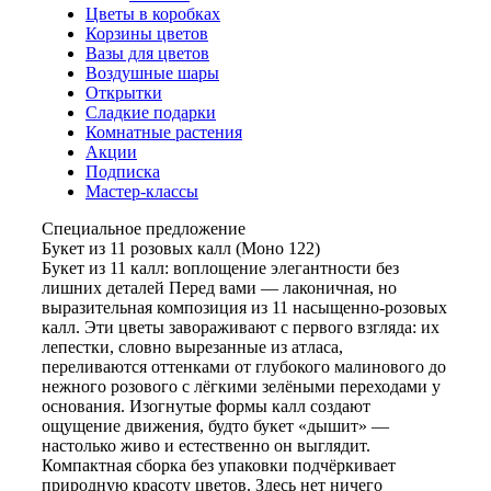
Цветы в коробках
Корзины цветов
Вазы для цветов
Воздушные шары
Открытки
Сладкие подарки
Комнатные растения
Акции
Подписка
Мастер-классы
Специальное предложение
Букет из 11 розовых калл (Моно 122)
Букет из 11 калл: воплощение элегантности без
лишних деталей Перед вами — лаконичная, но
выразительная композиция из 11 насыщенно-розовых
калл. Эти цветы завораживают с первого взгляда: их
лепестки, словно вырезанные из атласа,
переливаются оттенками от глубокого малинового до
нежного розового с лёгкими зелёными переходами у
основания. Изогнутые формы калл создают
ощущение движения, будто букет «дышит» —
настолько живо и естественно он выглядит.
Компактная сборка без упаковки подчёркивает
природную красоту цветов. Здесь нет ничего