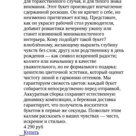
для торжественного случая, и для тихого знака
внимания. Этот букет производит впечатление
сдержанной роскоши. Он не кричит о себе, но
неизменно притягивает взгляд. Представьте,
как он украсит рабочий стол руководителя,
добавит романтики вечернему ужину или
станет изюминкой минималистичного
интерьера. Кому подойдёт такой букет?
влюблённому, желающему выразить глубину
чувств без слов; другу или родственнику в день
рождения — как символ искренней радости;
коллеге или начальнику в качестве
уважительного, но не формального подарка;
ценителю цветочной эстетики, который оценит
чистоту линий и гармонию оттенков. Мы
гарантируем свежесть цветов: каждый букет
собирается непосредственно перед отправкой.
Аккуратная сборка сохраняет естественную
динамику композиции, а бережная доставка
гарантирует, что получатель восхитится
букетом в первые же секунды. Позвольте этим
каллам рассказать о ваших чувствах — чисто,
искренне и стильно.
4 290 руб
Купить