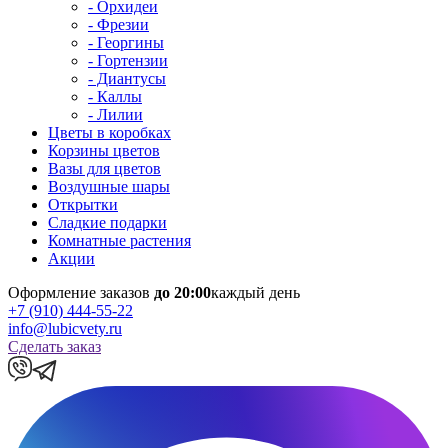
- Орхидеи
- Фрезии
- Георгины
- Гортензии
- Диантусы
- Каллы
- Лилии
Цветы в коробках
Корзины цветов
Вазы для цветов
Воздушные шары
Открытки
Сладкие подарки
Комнатные растения
Акции
Оформление заказов
до 20:00
каждый день
+7 (910) 444-55-22
info@lubicvety.ru
Сделать заказ