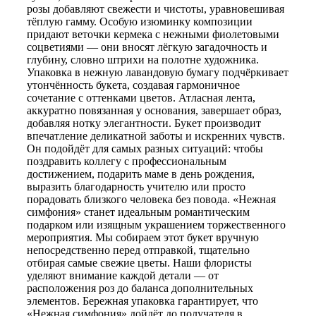
розы добавляют свежести и чистоты, уравновешивая
тёплую гамму. Особую изюминку композиции
придают веточки кермека с нежными фиолетовыми
соцветиями — они вносят лёгкую загадочность и
глубину, словно штрихи на полотне художника.
Упаковка в нежную лавандовую бумагу подчёркивает
утончённость букета, создавая гармоничное
сочетание с оттенками цветов. Атласная лента,
аккуратно повязанная у основания, завершает образ,
добавляя нотку элегантности. Букет производит
впечатление деликатной заботы и искренних чувств.
Он подойдёт для самых разных ситуаций: чтобы
поздравить коллегу с профессиональным
достижением, подарить маме в день рождения,
выразить благодарность учителю или просто
порадовать близкого человека без повода. «Нежная
симфония» станет идеальным романтическим
подарком или изящным украшением торжественного
мероприятия. Мы собираем этот букет вручную
непосредственно перед отправкой, тщательно
отбирая самые свежие цветы. Наши флористы
уделяют внимание каждой детали — от
расположения роз до баланса дополнительных
элементов. Бережная упаковка гарантирует, что
«Нежная симфония» дойдёт до получателя в