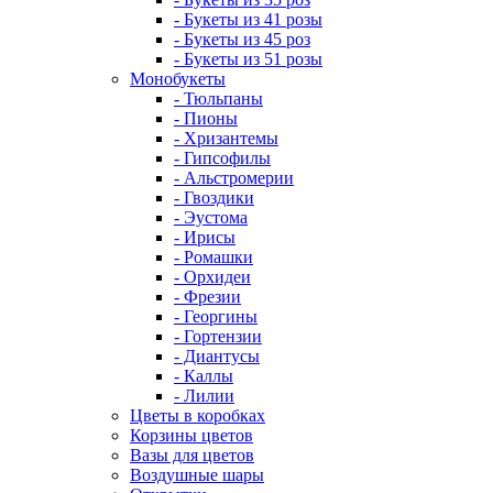
- Букеты из 41 розы
- Букеты из 45 роз
- Букеты из 51 розы
Монобукеты
- Тюльпаны
- Пионы
- Хризантемы
- Гипсофилы
- Альстромерии
- Гвоздики
- Эустома
- Ирисы
- Ромашки
- Орхидеи
- Фрезии
- Георгины
- Гортензии
- Диантусы
- Каллы
- Лилии
Цветы в коробках
Корзины цветов
Вазы для цветов
Воздушные шары