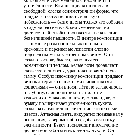
воплощает в себе мелодию спокойствия и
утончённости. Композиция выполнена в
свободной, слегка асимметричной форме, что
придаёт ей естественность и лёгкую
небрежность — будто цветы только что собрали
в саду на рассвете. Объём умеренный, но
достаточный, чтобы произвести впечатление
без излишней пышности. В центре композиции
— нежные розы пастельных оттенков:
кремовые и персиковые лепестки словно
подсвечены мягким утренним светом. Они
создают основу букета, наполняя его
романтикой и теплом. Белые розы добавляют
свежести и чистоты, уравновешивая тёплую
гамму. Особую изюминку композиции придают
веточки кермека с нежными фиолетовыми
соцветиями — они вносят лёгкую загадочность
и глубину, словно штрихи на полотне
художника. Упаковка в нежную лавандовую
бумагу подчёркивает утончённость букета,
создавая гармоничное сочетание с оттенками
цветов. Атласная лента, аккуратно повязанная у
основания, завершает образ, добавляя нотку
элегантности. Букет производит впечатление
деликатной заботы и искренних чувств. Он