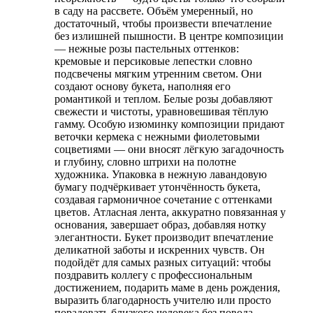
в саду на рассвете. Объём умеренный, но
достаточный, чтобы произвести впечатление
без излишней пышности. В центре композиции
— нежные розы пастельных оттенков:
кремовые и персиковые лепестки словно
подсвечены мягким утренним светом. Они
создают основу букета, наполняя его
романтикой и теплом. Белые розы добавляют
свежести и чистоты, уравновешивая тёплую
гамму. Особую изюминку композиции придают
веточки кермека с нежными фиолетовыми
соцветиями — они вносят лёгкую загадочность
и глубину, словно штрихи на полотне
художника. Упаковка в нежную лавандовую
бумагу подчёркивает утончённость букета,
создавая гармоничное сочетание с оттенками
цветов. Атласная лента, аккуратно повязанная у
основания, завершает образ, добавляя нотку
элегантности. Букет производит впечатление
деликатной заботы и искренних чувств. Он
подойдёт для самых разных ситуаций: чтобы
поздравить коллегу с профессиональным
достижением, подарить маме в день рождения,
выразить благодарность учителю или просто
порадовать близкого человека без повода.