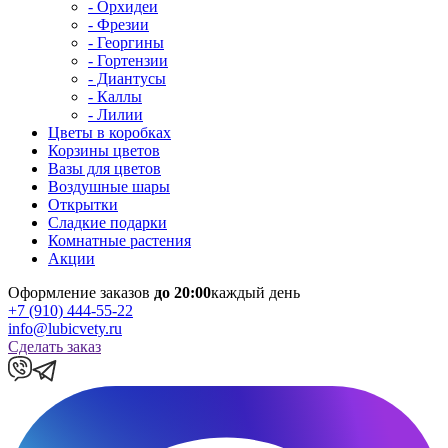
- Орхидеи
- Фрезии
- Георгины
- Гортензии
- Диантусы
- Каллы
- Лилии
Цветы в коробках
Корзины цветов
Вазы для цветов
Воздушные шары
Открытки
Сладкие подарки
Комнатные растения
Акции
Оформление заказов
до 20:00
каждый день
+7 (910) 444-55-22
info@lubicvety.ru
Сделать заказ