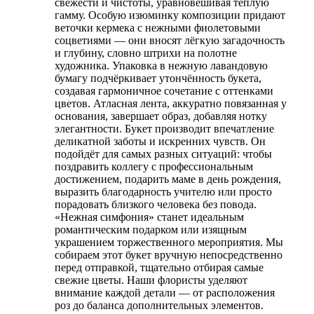
свежести и чистоты, уравновешивая тёплую
гамму. Особую изюминку композиции придают
веточки кермека с нежными фиолетовыми
соцветиями — они вносят лёгкую загадочность
и глубину, словно штрихи на полотне
художника. Упаковка в нежную лавандовую
бумагу подчёркивает утончённость букета,
создавая гармоничное сочетание с оттенками
цветов. Атласная лента, аккуратно повязанная у
основания, завершает образ, добавляя нотку
элегантности. Букет производит впечатление
деликатной заботы и искренних чувств. Он
подойдёт для самых разных ситуаций: чтобы
поздравить коллегу с профессиональным
достижением, подарить маме в день рождения,
выразить благодарность учителю или просто
порадовать близкого человека без повода.
«Нежная симфония» станет идеальным
романтическим подарком или изящным
украшением торжественного мероприятия. Мы
собираем этот букет вручную непосредственно
перед отправкой, тщательно отбирая самые
свежие цветы. Наши флористы уделяют
внимание каждой детали — от расположения
роз до баланса дополнительных элементов.