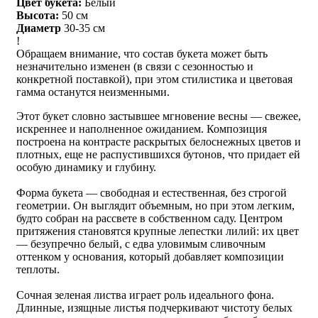
Цвет букета:
Белый
Высота:
50 см
Диаметр
30-35 см
!
Обращаем внимание, что состав букета может быть
незначительно изменен (в связи с сезонностью и
конкретной поставкой), при этом стилистика и цветовая
гамма останутся неизменными.
Этот букет словно застывшее мгновение весны — свежее,
искреннее и наполненное ожиданием. Композиция
построена на контрасте раскрытых белоснежных цветов и
плотных, еще не распустившихся бутонов, что придает ей
особую динамику и глубину.
Форма букета — свободная и естественная, без строгой
геометрии. Он выглядит объемным, но при этом легким,
будто собран на рассвете в собственном саду. Центром
притяжения становятся крупные лепестки лилий: их цвет
— безупречно белый, с едва уловимым сливочным
оттенком у основания, который добавляет композиции
теплоты.
Сочная зеленая листва играет роль идеального фона.
Длинные, изящные листья подчеркивают чистоту белых