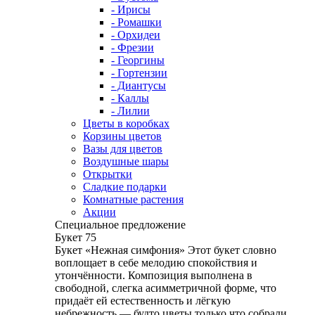
- Ирисы
- Ромашки
- Орхидеи
- Фрезии
- Георгины
- Гортензии
- Диантусы
- Каллы
- Лилии
Цветы в коробках
Корзины цветов
Вазы для цветов
Воздушные шары
Открытки
Сладкие подарки
Комнатные растения
Акции
Специальное предложение
Букет 75
Букет «Нежная симфония» Этот букет словно
воплощает в себе мелодию спокойствия и
утончённости. Композиция выполнена в
свободной, слегка асимметричной форме, что
придаёт ей естественность и лёгкую
небрежность — будто цветы только что собрали