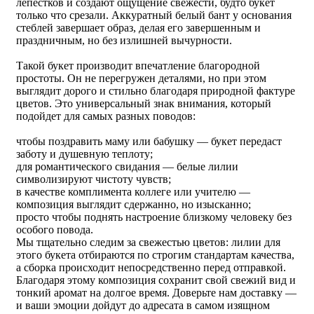
лепестков и создают ощущение свежести, будто букет
только что срезали. Аккуратный белый бант у основания
стеблей завершает образ, делая его завершенным и
праздничным, но без излишней вычурности.
Такой букет производит впечатление благородной
простоты. Он не перегружен деталями, но при этом
выглядит дорого и стильно благодаря природной фактуре
цветов. Это универсальный знак внимания, который
подойдет для самых разных поводов:
чтобы поздравить маму или бабушку — букет передаст
заботу и душевную теплоту;
для романтического свидания — белые лилии
символизируют чистоту чувств;
в качестве комплимента коллеге или учителю —
композиция выглядит сдержанно, но изысканно;
просто чтобы поднять настроение близкому человеку без
особого повода.
Мы тщательно следим за свежестью цветов: лилии для
этого букета отбираются по строгим стандартам качества,
а сборка происходит непосредственно перед отправкой.
Благодаря этому композиция сохранит свой свежий вид и
тонкий аромат на долгое время. Доверьте нам доставку —
и ваши эмоции дойдут до адресата в самом изящном