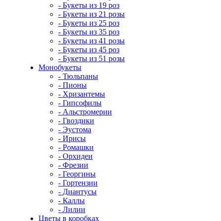
- Букеты из 19 роз
- Букеты из 21 розы
- Букеты из 25 роз
- Букеты из 35 роз
- Букеты из 41 розы
- Букеты из 45 роз
- Букеты из 51 розы
Монобукеты
- Тюльпаны
- Пионы
- Хризантемы
- Гипсофилы
- Альстромерии
- Гвоздики
- Эустома
- Ирисы
- Ромашки
- Орхидеи
- Фрезии
- Георгины
- Гортензии
- Диантусы
- Каллы
- Лилии
Цветы в коробках