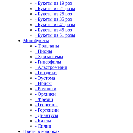
- Букеты из 19 роз
- Букеты из 21 розы
- Букеты из 25 роз
- Букеты из 35 роз
- Букеты из 41 розы
- Букеты из 45 роз
- Букеты из 51 розы
Монобукеты
- Тюльпаны
- Пионы
- Хризантемы
- Гипсофилы
- Альстромерии
- Гвоздики
- Эустома
- Ирисы
- Ромашки
- Орхидеи
- Фрезии
- Георгины
- Гортензии
- Диантусы
- Каллы
- Лилии
Цветы в коробках