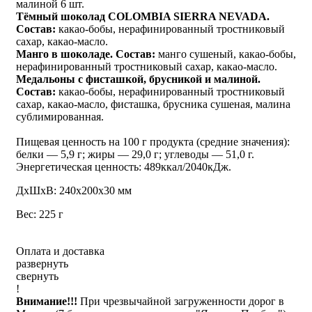
малиной 6 шт.
Тёмный шоколад COLOMBIA SIERRA NEVADA.
Состав:
какао-бобы, нерафинированный тростниковый
сахар, какао-масло.
Манго в шоколаде. Состав:
манго сушеный, какао-бобы,
нерафинированный тростниковый сахар, какао-масло.
Медальоны с фисташкой, брусникой и малиной.
Состав:
какао-бобы, нерафинированный тростниковый
сахар, какао-масло, фисташка, брусника сушеная, малина
сублимированная.
Пищевая ценность на 100 г продукта (средние значения):
белки — 5,9 г; жиры — 29,0 г; углеводы — 51,0 г.
Энергетическая ценность: 489ккал/2040кДж.
ДxШxВ: 240x200x30 мм
Вес: 225 г
Оплата и доставка
развернуть
свернуть
!
Внимание!!!
При чрезвычайной загруженности дорог в