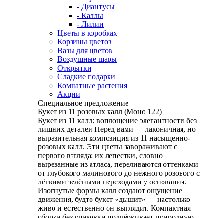
- Диантусы
- Каллы
- Лилии
Цветы в коробках
Корзины цветов
Вазы для цветов
Воздушные шары
Открытки
Сладкие подарки
Комнатные растения
Акции
Специальное предложение
Букет из 11 розовых калл (Моно 122)
Букет из 11 калл: воплощение элегантности без
лишних деталей Перед вами — лаконичная, но
выразительная композиция из 11 насыщенно-
розовых калл. Эти цветы завораживают с
первого взгляда: их лепестки, словно
вырезанные из атласа, переливаются оттенками
от глубокого малинового до нежного розового с
лёгкими зелёными переходами у основания.
Изогнутые формы калл создают ощущение
движения, будто букет «дышит» — настолько
живо и естественно он выглядит. Компактная
сборка без упаковки подчёркивает природную