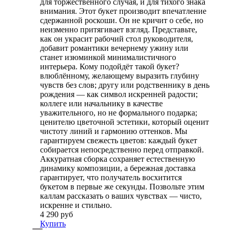
для торжественного случая, и для тихого знака
внимания. Этот букет производит впечатление
сдержанной роскоши. Он не кричит о себе, но
неизменно притягивает взгляд. Представьте,
как он украсит рабочий стол руководителя,
добавит романтики вечернему ужину или
станет изюминкой минималистичного
интерьера. Кому подойдёт такой букет?
влюблённому, желающему выразить глубину
чувств без слов; другу или родственнику в день
рождения — как символ искренней радости;
коллеге или начальнику в качестве
уважительного, но не формального подарка;
ценителю цветочной эстетики, который оценит
чистоту линий и гармонию оттенков. Мы
гарантируем свежесть цветов: каждый букет
собирается непосредственно перед отправкой.
Аккуратная сборка сохраняет естественную
динамику композиции, а бережная доставка
гарантирует, что получатель восхитится
букетом в первые же секунды. Позвольте этим
каллам рассказать о ваших чувствах — чисто,
искренне и стильно.
4 290 руб
Купить