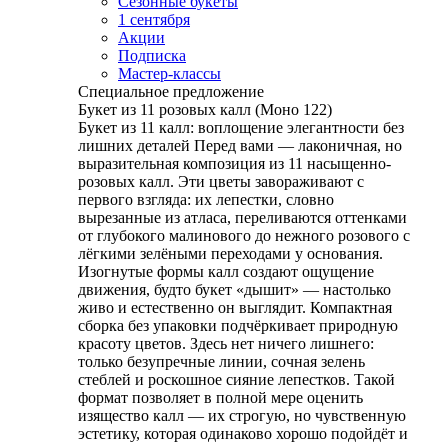
Сезонные букеты
1 сентября
Акции
Подписка
Мастер-классы
Специальное предложение
Букет из 11 розовых калл (Моно 122)
Букет из 11 калл: воплощение элегантности без
лишних деталей Перед вами — лаконичная, но
выразительная композиция из 11 насыщенно-
розовых калл. Эти цветы завораживают с
первого взгляда: их лепестки, словно
вырезанные из атласа, переливаются оттенками
от глубокого малинового до нежного розового с
лёгкими зелёными переходами у основания.
Изогнутые формы калл создают ощущение
движения, будто букет «дышит» — настолько
живо и естественно он выглядит. Компактная
сборка без упаковки подчёркивает природную
красоту цветов. Здесь нет ничего лишнего:
только безупречные линии, сочная зелень
стеблей и роскошное сияние лепестков. Такой
формат позволяет в полной мере оценить
изящество калл — их строгую, но чувственную
эстетику, которая одинаково хорошо подойдёт и