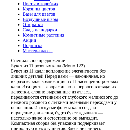
Цветы в коробках
Корзины цветов
Вазы для цветов
Воздушные шары
Открытки
Сладкие подарки
Комнатные растения
Акции
Подписка
Мастер-классы
Специальное предложение
Букет из 11 розовых калл (Моно 122)
Букет из 11 калл: воплощение элегантности без
лишних деталей Перед вами — лаконичная, но
выразительная композиция из 11 насыщенно-розовых
калл. Эти цветы завораживают с первого взгляда: их
лепестки, словно вырезанные из атласа,
переливаются оттенками от глубокого малинового до
нежного розового с лёгкими зелёными переходами у
основания. Изогнутые формы калл создают
ощущение движения, будто букет «дышит» —
настолько живо и естественно он выглядит.
Компактная сборка без упаковки подчёркивает
природную красоту цветов. Здесь нет ничего