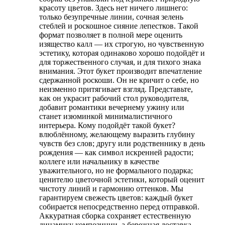
красоту цветов. Здесь нет ничего лишнего:
только безупречные линии, сочная зелень
стеблей и роскошное сияние лепестков. Такой
формат позволяет в полной мере оценить
изящество калл — их строгую, но чувственную
эстетику, которая одинаково хорошо подойдёт и
для торжественного случая, и для тихого знака
внимания. Этот букет производит впечатление
сдержанной роскоши. Он не кричит о себе, но
неизменно притягивает взгляд. Представьте,
как он украсит рабочий стол руководителя,
добавит романтики вечернему ужину или
станет изюминкой минималистичного
интерьера. Кому подойдёт такой букет?
влюблённому, желающему выразить глубину
чувств без слов; другу или родственнику в день
рождения — как символ искренней радости;
коллеге или начальнику в качестве
уважительного, но не формального подарка;
ценителю цветочной эстетики, который оценит
чистоту линий и гармонию оттенков. Мы
гарантируем свежесть цветов: каждый букет
собирается непосредственно перед отправкой.
Аккуратная сборка сохраняет естественную
динамику композиции, а бережная доставка