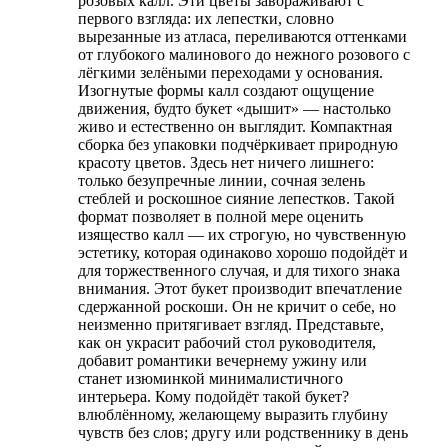
розовых калл. Эти цветы завораживают с
первого взгляда: их лепестки, словно
вырезанные из атласа, переливаются оттенками
от глубокого малинового до нежного розового с
лёгкими зелёными переходами у основания.
Изогнутые формы калл создают ощущение
движения, будто букет «дышит» — настолько
живо и естественно он выглядит. Компактная
сборка без упаковки подчёркивает природную
красоту цветов. Здесь нет ничего лишнего:
только безупречные линии, сочная зелень
стеблей и роскошное сияние лепестков. Такой
формат позволяет в полной мере оценить
изящество калл — их строгую, но чувственную
эстетику, которая одинаково хорошо подойдёт и
для торжественного случая, и для тихого знака
внимания. Этот букет производит впечатление
сдержанной роскоши. Он не кричит о себе, но
неизменно притягивает взгляд. Представьте,
как он украсит рабочий стол руководителя,
добавит романтики вечернему ужину или
станет изюминкой минималистичного
интерьера. Кому подойдёт такой букет?
влюблённому, желающему выразить глубину
чувств без слов; другу или родственнику в день