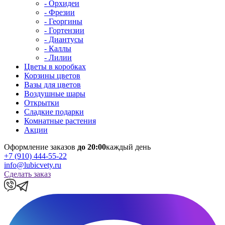
- Орхидеи
- Фрезии
- Георгины
- Гортензии
- Диантусы
- Каллы
- Лилии
Цветы в коробках
Корзины цветов
Вазы для цветов
Воздушные шары
Открытки
Сладкие подарки
Комнатные растения
Акции
Оформление заказов
до 20:00
каждый день
+7 (910) 444-55-22
info@lubicvety.ru
Сделать заказ