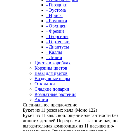
- Гвоздики
- Эустома
- Ирисы
- Ромашки
- Орхидеи
- Фрезии
- Георгины
- Гортензии
- Диантусы
- Каллы
- Лилии
Цветы в коробках
Корзины цветов
Вазы для цветов
Воздушные шары
Открытки
Сладкие подарки
Комнатные растения
Акции
Специальное предложение
Букет из 11 розовых калл (Моно 122)
Букет из 11 калл: воплощение элегантности без
лишних деталей Перед вами — лаконичная, но
выразительная композиция из 11 насыщенно-