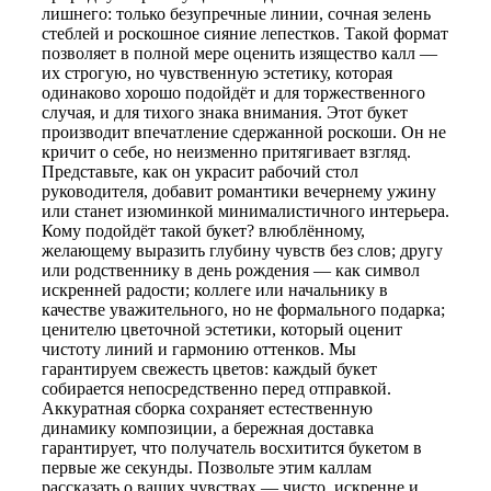
лишнего: только безупречные линии, сочная зелень
стеблей и роскошное сияние лепестков. Такой формат
позволяет в полной мере оценить изящество калл —
их строгую, но чувственную эстетику, которая
одинаково хорошо подойдёт и для торжественного
случая, и для тихого знака внимания. Этот букет
производит впечатление сдержанной роскоши. Он не
кричит о себе, но неизменно притягивает взгляд.
Представьте, как он украсит рабочий стол
руководителя, добавит романтики вечернему ужину
или станет изюминкой минималистичного интерьера.
Кому подойдёт такой букет? влюблённому,
желающему выразить глубину чувств без слов; другу
или родственнику в день рождения — как символ
искренней радости; коллеге или начальнику в
качестве уважительного, но не формального подарка;
ценителю цветочной эстетики, который оценит
чистоту линий и гармонию оттенков. Мы
гарантируем свежесть цветов: каждый букет
собирается непосредственно перед отправкой.
Аккуратная сборка сохраняет естественную
динамику композиции, а бережная доставка
гарантирует, что получатель восхитится букетом в
первые же секунды. Позвольте этим каллам
рассказать о ваших чувствах — чисто, искренне и