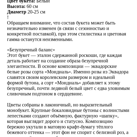
Цвет букета:
Белый
Высота:
60 см
Диаметр
20-25 см
!
Обращаем внимание, что состав букета может быть
незначительно изменен (в связи с сезонностью и
конкретной поставкой), при этом стилистика и цветовая
гамма останутся неизменными.
«Безупречный баланс»
Этот букет — эталон сдержанной роскоши, где каждая
деталь работает на создание образа безупречной
элегантности. В основе композиции — эквадорские
белые розы сорта «Мондиаль». Именно розы из Эквадора
славятся своим королевским размером и идеальной
формой бутона, а сорт «Мондиаль» добавляет к этому
безупречный, почти ледяной белый цвет с едва уловимым
сливочным подтоном в сердцевине.
Цветы собраны в лаконичный, но выразительный
монобукет. Крупные бокаловидные бутоны с волнистыми
лепестками создают объёмную, фактурную «шапку»,
которая выглядит дорого и статусно. Композицию
бережно укутали в матовую крафт-бумагу тёплого
бежевого оттенка — этот фон не спорит с белизной роз, а