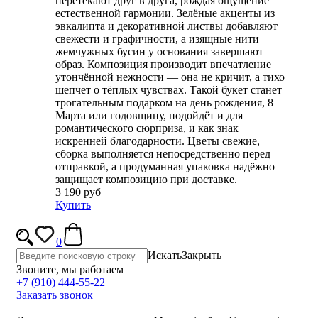
перетекают друг в друга, рождая ощущение
естественной гармонии. Зелёные акценты из
эвкалипта и декоративной листвы добавляют
свежести и графичности, а изящные нити
жемчужных бусин у основания завершают
образ. Композиция производит впечатление
утончённой нежности — она не кричит, а тихо
шепчет о тёплых чувствах. Такой букет станет
трогательным подарком на день рождения, 8
Марта или годовщину, подойдёт и для
романтического сюрприза, и как знак
искренней благодарности. Цветы свежие,
сборка выполняется непосредственно перед
отправкой, а продуманная упаковка надёжно
защищает композицию при доставке.
3 190 руб
Купить
0
Искать
Закрыть
Звоните, мы работаем
+7 (910) 444-55-22
Заказать звонок