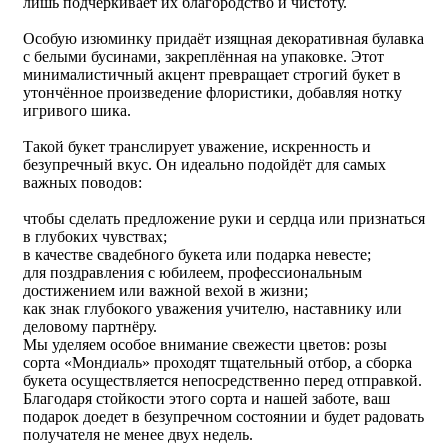
лишь подчёркивает их благородство и чистоту.
Особую изюминку придаёт изящная декоративная булавка
с белыми бусинами, закреплённая на упаковке. Этот
минималистичный акцент превращает строгий букет в
утончённое произведение флористики, добавляя нотку
игривого шика.
Такой букет транслирует уважение, искренность и
безупречный вкус. Он идеально подойдёт для самых
важных поводов:
чтобы сделать предложение руки и сердца или признаться
в глубоких чувствах;
в качестве свадебного букета или подарка невесте;
для поздравления с юбилеем, профессиональным
достижением или важной вехой в жизни;
как знак глубокого уважения учителю, наставнику или
деловому партнёру.
Мы уделяем особое внимание свежести цветов: розы
сорта «Мондиаль» проходят тщательный отбор, а сборка
букета осуществляется непосредственно перед отправкой.
Благодаря стойкости этого сорта и нашей заботе, ваш
подарок доедет в безупречном состоянии и будет радовать
получателя не менее двух недель.