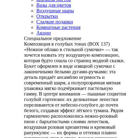
Вазы для цветов
Воздушные шары
Открытки
Сладкие подарки
Комнатные растения
Акции
Специальное предложение
Композиция в голубых тонах (ВОХ 137)
«Нежное облако в стильной сумочке» — так
хочется назвать эту воздушную композицию,
которая будто сошла со страниц модной сказки.
Букет оформлен в виде изящной сумочки с
лаконичными белыми дугами‑ручками: эта
деталь придаёт ансамблю игривость и
современный шарм, а полупрозрачная мятная
упаковка мягко подчёркивает пастельную
гамму. В центре внимания — пышные соцветия
голубой гортензии: их деликатные лепестки
переливаются от небесно‑голубого до почти
белого, создавая эффект лёгкого тумана. Рядом
гармонично расположились нежно‑розовый
пион с бархатистыми слоями лепестков,
воздушная розовая хризантема и кремовый
ранункулюс — их формы и оттенки плавно