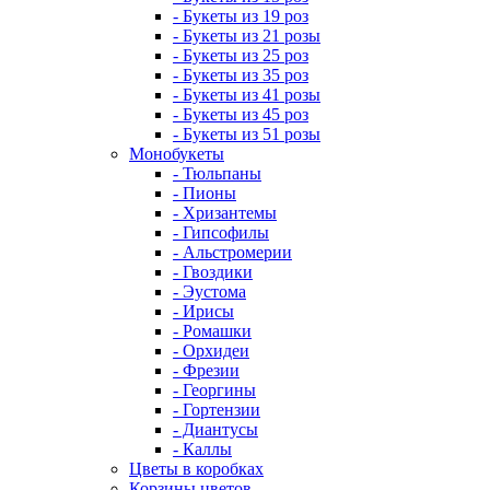
- Букеты из 19 роз
- Букеты из 21 розы
- Букеты из 25 роз
- Букеты из 35 роз
- Букеты из 41 розы
- Букеты из 45 роз
- Букеты из 51 розы
Монобукеты
- Тюльпаны
- Пионы
- Хризантемы
- Гипсофилы
- Альстромерии
- Гвоздики
- Эустома
- Ирисы
- Ромашки
- Орхидеи
- Фрезии
- Георгины
- Гортензии
- Диантусы
- Каллы
Цветы в коробках
Корзины цветов