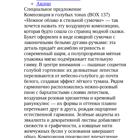
Акции
Специальное предложение
Композиция в голубых тонах (ВОХ 137)
«Нежное облако в стильной сумочке» — так
хочется назвать эту воздушную композицию,
которая будто сошла со страниц модной сказки.
Букет оформлен в виде изящной сумочки с
лаконичными белыми дугами‑ручками: эта
деталь придаёт ансамблю игривость и
современный шарм, а полупрозрачная мятная
упаковка мягко подчёркивает пастельную
гамму. В центре внимания — пышные соцветия
голубой гортензии: их деликатные лепестки
переливаются от небесно‑голубого до почти
белого, создавая эффект лёгкого тумана. Рядом
гармонично расположились нежно‑розовый
пион с бархатистыми слоями лепестков,
воздушная розовая хризантема и кремовый
ранункулюс — их формы и оттенки плавно
перетекают друг в друга, рождая ощущение
естественной гармонии. Зелёные акценты из
эвкалипта и декоративной листвы добавляют
свежести и графичности, а изящные нити
жемчужных бусин у основания завершают
образ. Композиция производит впечатление