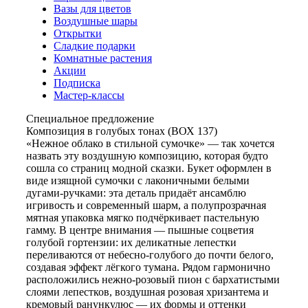
Вазы для цветов
Воздушные шары
Открытки
Сладкие подарки
Комнатные растения
Акции
Подписка
Мастер-классы
Специальное предложение
Композиция в голубых тонах (ВОХ 137)
«Нежное облако в стильной сумочке» — так хочется
назвать эту воздушную композицию, которая будто
сошла со страниц модной сказки. Букет оформлен в
виде изящной сумочки с лаконичными белыми
дугами‑ручками: эта деталь придаёт ансамблю
игривость и современный шарм, а полупрозрачная
мятная упаковка мягко подчёркивает пастельную
гамму. В центре внимания — пышные соцветия
голубой гортензии: их деликатные лепестки
переливаются от небесно‑голубого до почти белого,
создавая эффект лёгкого тумана. Рядом гармонично
расположились нежно‑розовый пион с бархатистыми
слоями лепестков, воздушная розовая хризантема и
кремовый ранункулюс — их формы и оттенки