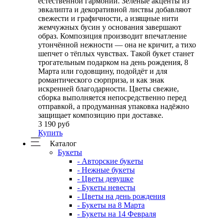
естественной гармонии. Зелёные акценты из
эвкалипта и декоративной листвы добавляют
свежести и графичности, а изящные нити
жемчужных бусин у основания завершают
образ. Композиция производит впечатление
утончённой нежности — она не кричит, а тихо
шепчет о тёплых чувствах. Такой букет станет
трогательным подарком на день рождения, 8
Марта или годовщину, подойдёт и для
романтического сюрприза, и как знак
искренней благодарности. Цветы свежие,
сборка выполняется непосредственно перед
отправкой, а продуманная упаковка надёжно
защищает композицию при доставке.
3 190 руб
Купить
Каталог
Букеты
- Авторские букеты
- Нежные букеты
- Цветы девушке
- Букеты невесты
- Цветы на день рождения
- Букеты на 8 Марта
- Букеты на 14 Февраля