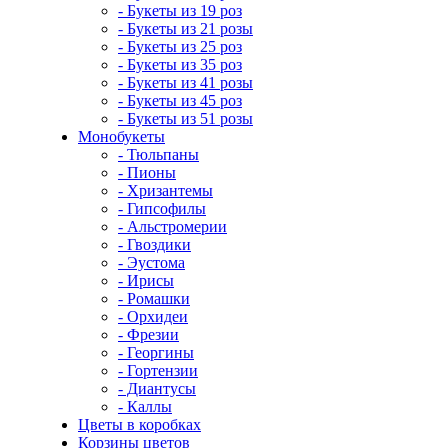
- Букеты из 19 роз
- Букеты из 21 розы
- Букеты из 25 роз
- Букеты из 35 роз
- Букеты из 41 розы
- Букеты из 45 роз
- Букеты из 51 розы
Монобукеты
- Тюльпаны
- Пионы
- Хризантемы
- Гипсофилы
- Альстромерии
- Гвоздики
- Эустома
- Ирисы
- Ромашки
- Орхидеи
- Фрезии
- Георгины
- Гортензии
- Диантусы
- Каллы
Цветы в коробках
Корзины цветов