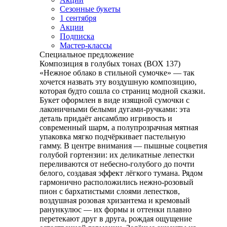
Сезонные букеты
1 сентября
Акции
Подписка
Мастер-классы
Специальное предложение
Композиция в голубых тонах (ВОХ 137)
«Нежное облако в стильной сумочке» — так
хочется назвать эту воздушную композицию,
которая будто сошла со страниц модной сказки.
Букет оформлен в виде изящной сумочки с
лаконичными белыми дугами‑ручками: эта
деталь придаёт ансамблю игривость и
современный шарм, а полупрозрачная мятная
упаковка мягко подчёркивает пастельную
гамму. В центре внимания — пышные соцветия
голубой гортензии: их деликатные лепестки
переливаются от небесно‑голубого до почти
белого, создавая эффект лёгкого тумана. Рядом
гармонично расположились нежно‑розовый
пион с бархатистыми слоями лепестков,
воздушная розовая хризантема и кремовый
ранункулюс — их формы и оттенки плавно
перетекают друг в друга, рождая ощущение