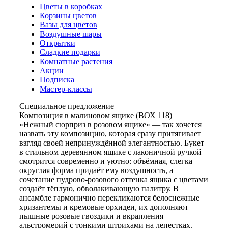
Цветы в коробках
Корзины цветов
Вазы для цветов
Воздушные шары
Открытки
Сладкие подарки
Комнатные растения
Акции
Подписка
Мастер-классы
Специальное предложение
Композиция в малиновом ящике (ВОХ 118)
«Нежный сюрприз в розовом ящике» — так хочется
назвать эту композицию, которая сразу притягивает
взгляд своей непринуждённой элегантностью. Букет
в стильном деревянном ящике с лаконичной ручкой
смотрится современно и уютно: объёмная, слегка
округлая форма придаёт ему воздушность, а
сочетание пудрово‑розового оттенка ящика с цветами
создаёт тёплую, обволакивающую палитру. В
ансамбле гармонично перекликаются белоснежные
хризантемы и кремовые орхидеи, их дополняют
пышные розовые гвоздики и вкрапления
альстромерий с тонкими штрихами на лепестках.