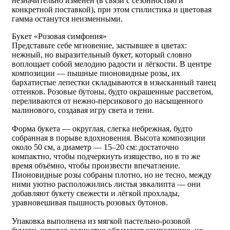
незначительно изменен (в связи с сезонностью и
конкретной поставкой), при этом стилистика и цветовая
гамма останутся неизменными.
Букет «Розовая симфония»
Представьте себе мгновение, застывшее в цветах:
нежный, но выразительный букет, который словно
воплощает собой мелодию радости и лёгкости. В центре
композиции — пышные пионовидные розы, их
бархатистые лепестки складываются в изысканный танец
оттенков. Розовые бутоны, будто окрашенные рассветом,
переливаются от нежно-персикового до насыщенного
малинового, создавая игру света и тени.
Форма букета — округлая, слегка небрежная, будто
собранная в порыве вдохновения. Высота композиции
около 50 см, а диаметр — 15–20 см: достаточно
компактно, чтобы подчеркнуть изящество, но в то же
время объёмно, чтобы произвести впечатление.
Пионовидные розы собраны плотно, но не тесно, между
ними уютно расположились листья эвкалипта — они
добавляют букету свежести и лёгкой прохлады,
уравновешивая пышность розовых бутонов.
Упаковка выполнена из мягкой пастельно-розовой