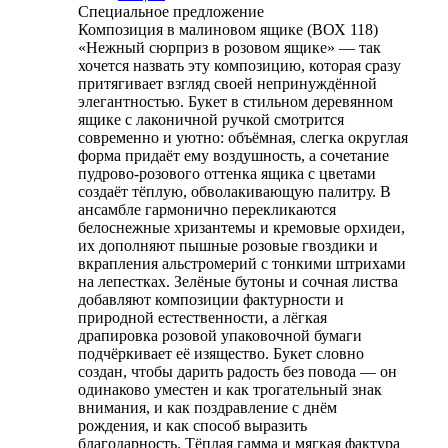
Специальное предложение
Композиция в малиновом ящике (ВОХ 118)
«Нежный сюрприз в розовом ящике» — так
хочется назвать эту композицию, которая сразу
притягивает взгляд своей непринуждённой
элегантностью. Букет в стильном деревянном
ящике с лаконичной ручкой смотрится
современно и уютно: объёмная, слегка округлая
форма придаёт ему воздушность, а сочетание
пудрово‑розового оттенка ящика с цветами
создаёт тёплую, обволакивающую палитру. В
ансамбле гармонично перекликаются
белоснежные хризантемы и кремовые орхидеи,
их дополняют пышные розовые гвоздики и
вкрапления альстромерий с тонкими штрихами
на лепестках. Зелёные бутоны и сочная листва
добавляют композиции фактурности и
природной естественности, а лёгкая
драпировка розовой упаковочной бумаги
подчёркивает её изящество. Букет словно
создан, чтобы дарить радость без повода — он
одинаково уместен и как трогательный знак
внимания, и как поздравление с днём
рождения, и как способ выразить
благодарность. Тёплая гамма и мягкая фактура