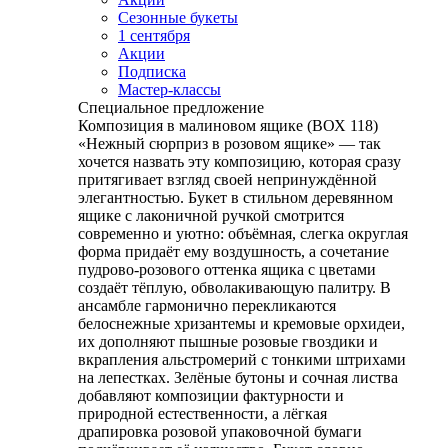
Сезонные букеты
1 сентября
Акции
Подписка
Мастер-классы
Специальное предложение
Композиция в малиновом ящике (ВОХ 118)
«Нежный сюрприз в розовом ящике» — так
хочется назвать эту композицию, которая сразу
притягивает взгляд своей непринуждённой
элегантностью. Букет в стильном деревянном
ящике с лаконичной ручкой смотрится
современно и уютно: объёмная, слегка округлая
форма придаёт ему воздушность, а сочетание
пудрово‑розового оттенка ящика с цветами
создаёт тёплую, обволакивающую палитру. В
ансамбле гармонично перекликаются
белоснежные хризантемы и кремовые орхидеи,
их дополняют пышные розовые гвоздики и
вкрапления альстромерий с тонкими штрихами
на лепестках. Зелёные бутоны и сочная листва
добавляют композиции фактурности и
природной естественности, а лёгкая
драпировка розовой упаковочной бумаги