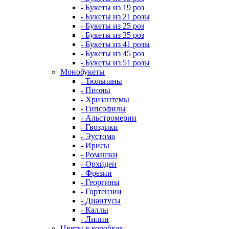
- Букеты из 19 роз
- Букеты из 21 розы
- Букеты из 25 роз
- Букеты из 35 роз
- Букеты из 41 розы
- Букеты из 45 роз
- Букеты из 51 розы
Монобукеты
- Тюльпаны
- Пионы
- Хризантемы
- Гипсофилы
- Альстромерии
- Гвоздики
- Эустома
- Ирисы
- Ромашки
- Орхидеи
- Фрезии
- Георгины
- Гортензии
- Диантусы
- Каллы
- Лилии
Цветы в коробках