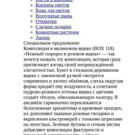
Корзины цветов
Вазы для цветов
Воздушные шары
Открытки
Сладкие подарки
Комнатные растения
Акции
Специальное предложение
Композиция в малиновом ящике (ВОХ 118)
«Нежный сюрприз в розовом ящике» — так
хочется назвать эту композицию, которая сразу
притягивает взгляд своей непринуждённой
элегантностью. Букет в стильном деревянном
ящике с лаконичной ручкой смотрится
современно и уютно: объёмная, слегка округлая
форма придаёт ему воздушность, а сочетание
пудрово‑розового оттенка ящика с цветами
создаёт тёплую, обволакивающую палитру. В
ансамбле гармонично перекликаются
белоснежные хризантемы и кремовые орхидеи,
их дополняют пышные розовые гвоздики и
вкрапления альстромерий с тонкими штрихами
на лепестках. Зелёные бутоны и сочная листва
добавляют композиции фактурности и