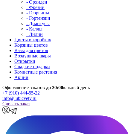
- Орхидеи
- Фрезии
- Георгины
- Гортензии
- Диантусы
- Каллы
- Лилии
Цветы в коробках
Корзины цветов
Вазы для цветов
Воздушные шары
Открытки
Сладкие подарки
Комнатные растения
Акции
Оформление заказов
до 20:00
каждый день
+7 (910) 444-55-22
info@lubicvety.ru
Сделать заказ