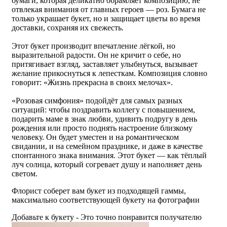
бумаги, которая деликатно обрамляет композицию, не
отвлекая внимания от главных героев — роз. Бумага не
только украшает букет, но и защищает цветы во время
доставки, сохраняя их свежесть.
Этот букет производит впечатление лёгкой, но
выразительной радости. Он не кричит о себе, но
притягивает взгляд, заставляет улыбнуться, вызывает
желание прикоснуться к лепесткам. Композиция словно
говорит: «Жизнь прекрасна в своих мелочах».
«Розовая симфония» подойдёт для самых разных
ситуаций: чтобы поздравить коллегу с повышением,
подарить маме в знак любви, удивить подругу в день
рождения или просто поднять настроение близкому
человеку. Он будет уместен и на романтическом
свидании, и на семейном празднике, и даже в качестве
спонтанного знака внимания. Этот букет — как тёплый
луч солнца, который согревает душу и наполняет день
светом.
Флорист соберет вам букет из подходящей гаммы,
максимально соответствующей букету на фотографии
Добавьте к букету - Это точно понравится получателю