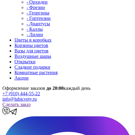
- Орхидеи
- Фрезии
- Георгины
- Гортензии
- Диантусы
- Каллы
- Лилии
Цветы в коробках
Корзины цветов
Вазы для цветов
Воздушные шары
Открытки
Сладкие подарки
Комнатные растения
Акции
Оформление заказов
до 20:00
каждый день
+7 (910) 444-55-22
info@lubicvety.ru
Сделать заказ