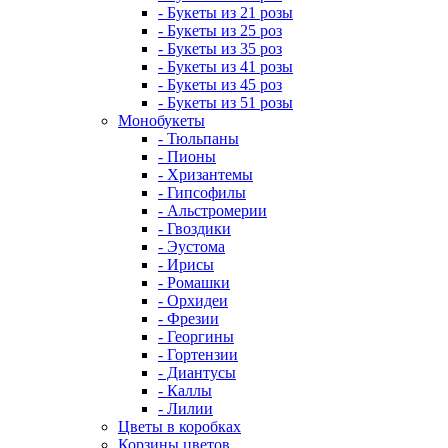
- Букеты из 21 розы
- Букеты из 25 роз
- Букеты из 35 роз
- Букеты из 41 розы
- Букеты из 45 роз
- Букеты из 51 розы
Монобукеты
- Тюльпаны
- Пионы
- Хризантемы
- Гипсофилы
- Альстромерии
- Гвоздики
- Эустома
- Ирисы
- Ромашки
- Орхидеи
- Фрезии
- Георгины
- Гортензии
- Диантусы
- Каллы
- Лилии
Цветы в коробках
Корзины цветов